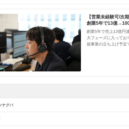
【営業未経験可/次
創業5年で13億→1
評価」で、あなたの
創業5年で売上13億円
大フェーズに入っており
規事業の立ち上げ予定です。 ■今後のビジョン ・Phas
創業から5年で売上13億
2028年）： 営業利
大。社内AIの本格実装に
ツナグバ
月