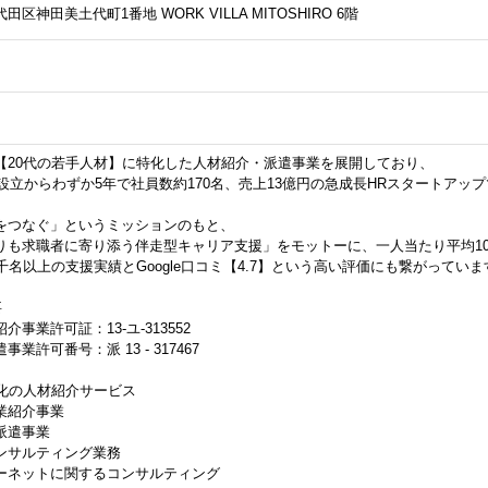
田区神田美土代町1番地 WORK VILLA MITOSHIRO 6階
【20代の若手人材】に特化した人材紹介・派遣事業を展開しており、

の設立からわずか5年で社員数約170名、売上13億円の急成長HRスタートアップ
をつなぐ」というミッションのもと、

りも求職者に寄り添う伴走型キャリア支援」をモットーに、一人当たり平均10
千名以上の支援実績とGoogle口コミ【4.7】という高い評価にも繋がっています


介事業許可証：13-ユ-313552

業許可番号：派 13 - 317467

化の人材紹介サービス

業紹介事業

遣事業

ンサルティング業務

ーネットに関するコンサルティング