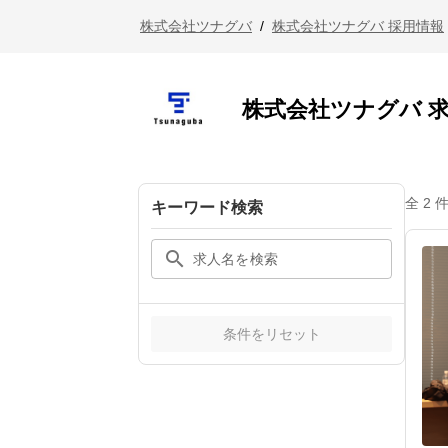
株式会社ツナグバ
/
株式会社ツナグバ 採用情報
株式会社ツナグバ 
全 2 
キーワード検索
search
条件をリセット