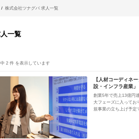
/
株式会社ツナグバ 求人一覧
求人一覧
件中 2 件 を表示しています
【人材コーディネータ
設・インフラ産業」 
万を狙えるコアメン
創業5年で売上13億円
大フェーズに入っており
規事業の立ち上げ予定です。 ■今後のビジョン ・Phas
創業から5年で売上13億
2028年）： 営業利
大。社内AIの本格実装に