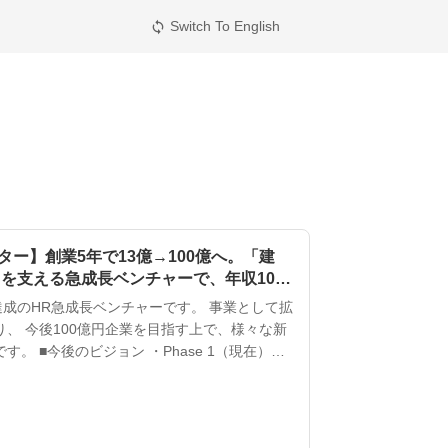
Switch To English
sync
ー】創業5年で13億→100億へ。「建
を支える急成長ベンチャーで、年収1000
バーへ。
達成のHR急成長ベンチャーです。 事業として拡
、 今後100億円企業を目指す上で、様々な新
e 1（現在）：
円を達成（成長率700%） ・Phase 2（〜
益10億円目標。建設派遣や新卒紹介への参入拡
よる業務効率化。 ・Phas