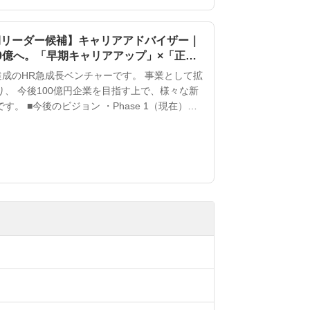
期リーダー候補】キャリアアドバイザー｜
00億へ。「早期キャリアアップ」×「正当
キャリアを最短で引き上げます。
達成のHR急成長ベンチャーです。 事業として拡
、 今後100億円企業を目指す上で、様々な新
e 1（現在）：
円を達成（成長率700%） ・Phase 2（〜
益10億円目標。建設派遣や新卒紹介への参入拡
よる業務効率化。 ・Phas