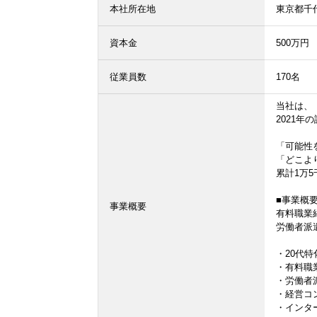
本社所在地
東京都千代
資本金
500万円
従業員数
170名
当社は、
2021年
「可能性
「どこよ
累計1万5
■事業概要
事業概要
有料職業紹
労働者派遣事
・20代特
・有料職
・労働者派
・経営コ
・インタ