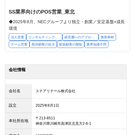
SS業界向けのPOS営業_東北
◆2025年8月、NECグループより独立・創業／安定基盤×成長
環境
法人営業
コンサルティング営業
経営層へのアプローチ
無形商材
チーム営業
既存顧客の拡大
新規顧客の開拓
業界知識不問
会社情報
会社名
ステアリテール株式会社
設立
2025年8月1日
〒213-8511

本社所在地
神奈川県川崎市高津区北見方2-6-1