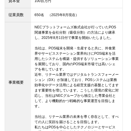
資本金
100百万円
従業員数
650名　（2025年8月現在）
NECプラットフォームズ株式会社が行っていたPOS
関連事業を会社分割（吸収分割）の方法により継承
し、2025年8月1日付で事業を開始いたしました。

当社は、POS端末を開発・生産すると共に、外食業
界やサービスステーション業界向けにPOS端末を活
用したシステムを構築・提供するソリューション事業
を展開しており、国内のPOS端末市場では高いシェ
アを有しています。

近年、リテール業界ではデジタルトランスフォーメー
ション（DX）が加速しており、POSシステムは業務
事業概要
効率化やデータ活用による経営支援の基盤としてます
ます重要性を増しています。こうした環境の変化に対
応し、当社はNECグループから独立した専業会社と
して、より機動的かつ戦略的な事業運営を目指しま
す。

当社は、リテール業界の未来を導く存在として、すべ
ての人に笑顔を届けることを目指します。

私たちはPOSを中心としたテクノロジーとサービス